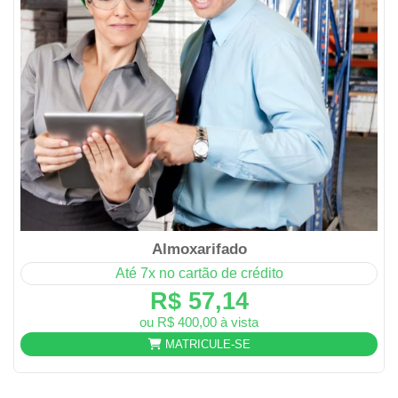
Almoxarifado
Até 7x no cartão de crédito
R$ 57,14
ou R$ 400,00 à vista
MATRICULE-SE