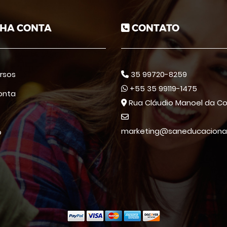
HA CONTA
CONTATO
rsos
35 99720-8259
+55 35 99119-1475
onta
Rua Cláudio Manoel da Co
marketing@saneducacional
o