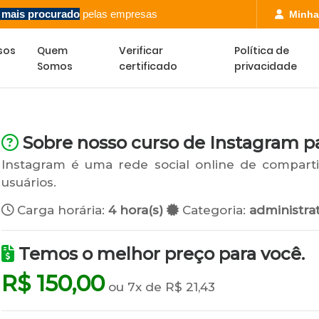
l mais procurado
pelas empresas
Minha
sos
Quem
Verificar
Política de
Somos
certificado
privacidade
Sobre nosso curso de Instagram p
Instagram é uma rede social online de compart
usuários.
Carga horária:
4 hora(s)
Categoria:
administrat
Temos o melhor preço para você.
R$ 150,00
ou 7x de R$ 21,43