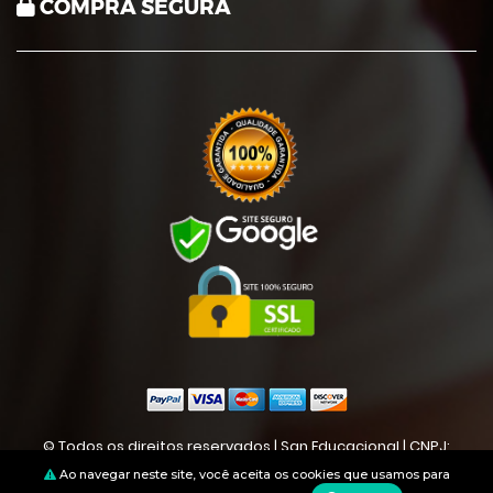
COMPRA SEGURA
© Todos os direitos reservados | San Educacional | CNPJ:
02.722.744/0001-45
Ao navegar neste site, você aceita os cookies que usamos para