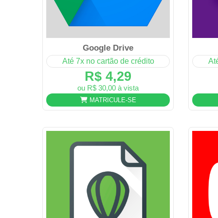
Google Drive
Até 7x no cartão de crédito
At
R$ 4,29
ou R$ 30,00 à vista
MATRICULE-SE