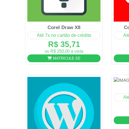
Corel Draw X8
C
Até 7x no cartão de crédito
At
R$ 35,71
ou R$ 250,00 à vista
MATRICULE-SE
At