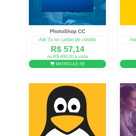
PhotoShop CC
Até 7x no cartão de crédito
At
R$ 57,14
ou R$ 400,00 à vista
MATRICULE-SE