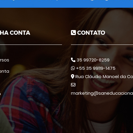
HA CONTA
CONTATO
rsos
35 99720-8259
+55 35 99119-1475
onta
Rua Cláudio Manoel da Co
marketing@saneducacional
o